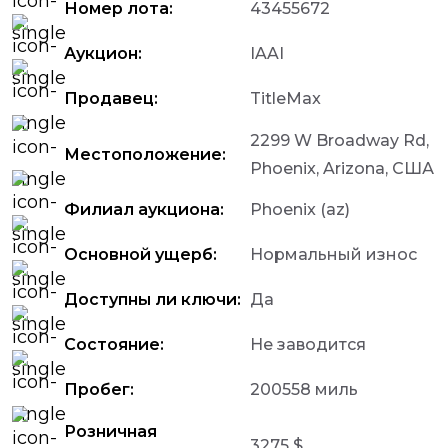
Номер лота:
43455672
Аукцион:
IAAI
Продавец:
TitleMax
2299 W Broadway Rd,
Местоположение:
Phoenix, Arizona, США
Филиал аукциона:
Phoenix (az)
Основной ущерб:
Нормальный износ
Доступны ли ключи:
Да
Состояние:
Не заводится
Пробег:
200558 миль
Розничная
3275 $